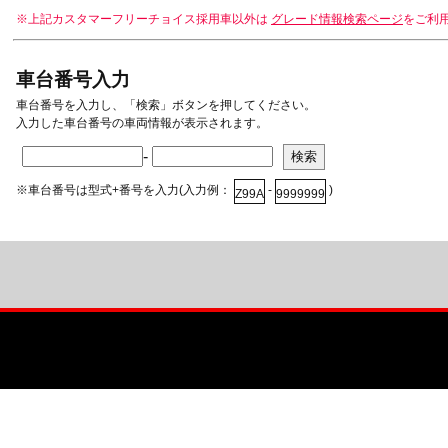
※上記カスタマーフリーチョイス採用車以外は
グレード情報検索ページ
をご利
車台番号入力
車台番号を入力し、「検索」ボタンを押してください。
入力した車台番号の車両情報が表示されます。
-
※車台番号は型式+番号を入力(入力例：
-
)
Z99A
9999999