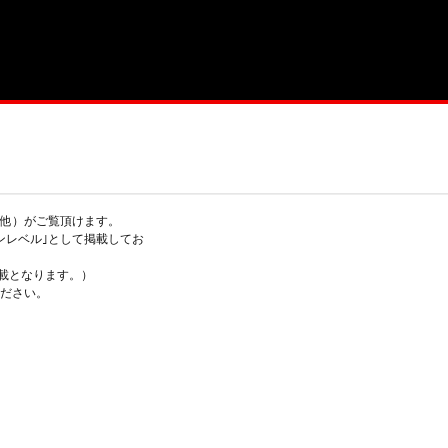
他）がご覧頂けます。
ンレベル｣として掲載してお
掲載となります。）
ださい。