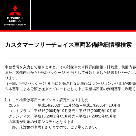
カスタマーフリーチョイス車両装備詳細情報検索
車台番号を入力して頂きますと、その対象車の車両詳細情報（排気量，装備内容
また、装備内容から｢推奨パッケージ｣相当として分類しました結果を｢バージョ
ります。
（一部､ ｢推奨パッケージ｣相当に分類されない車両は｢バージョンレベル｣が未
※本基準による分類は従来のグレードとして中古車相場評価の判断基準に利用く
注）この検索は専用のオプション設定のありました
コルト 平成14(2002)年11月発売～平成17(2005)年10月頃
コルトプラス 平成16(2004)年10月発売～平成17(2005)年10月頃
グランディス 平成15(2003)年05月発売～平成17(2005)年05月頃
の車両が対象の検索システムとなります。
一部、未対象の車両もありますので、ご了承ください。